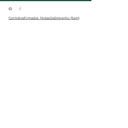
/
ContratosFirmados_NotasDeEmpenho (Item)