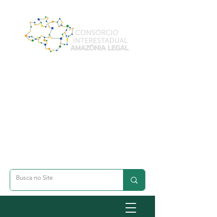
A- Dimunuir Texto
A+ Aumentar Texto
◐ Alto Contraste
옷 Acessibilidade