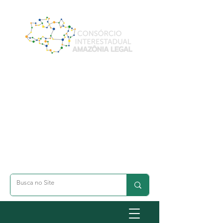
A- Dimunuir Texto
A+ Aumentar Texto
◐ Alto Contraste
옷 Acessibilidade