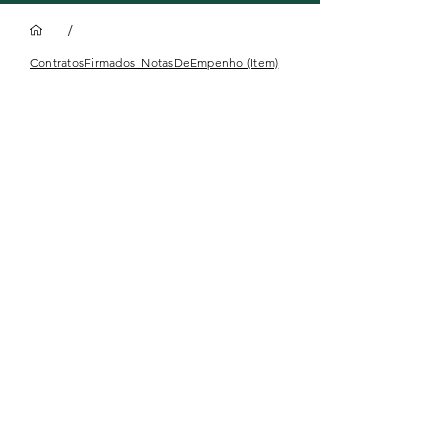
/
ContratosFirmados_NotasDeEmpenho (Item)