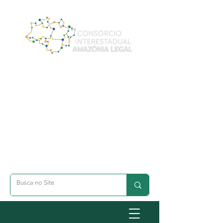
A- Dimunuir Texto
A+ Aumentar Texto
◐ Alto Contraste
옷 Acessibilidade