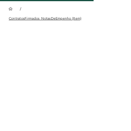
/
ContratosFirmados_NotasDeEmpenho (Item)