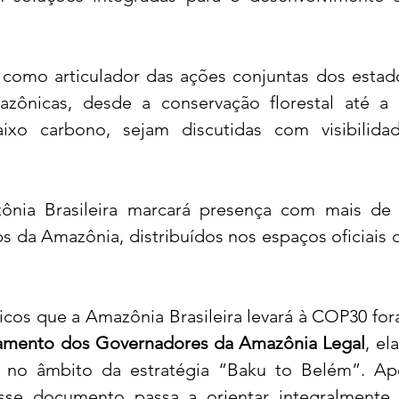
como articulador das ações conjuntas dos estado
zônicas, desde a conservação florestal até a
xo carbono, sejam discutidas com visibilidad
ônia Brasileira marcará presença com mais de 1
s da Amazônia, distribuídos nos espaços oficiais d
cos que a Amazônia Brasileira levará à COP30 fora
amento dos Governadores da Amazônia Legal
, el
no âmbito da estratégia “Baku to Belém”. Ape
sse documento passa a orientar integralmente 