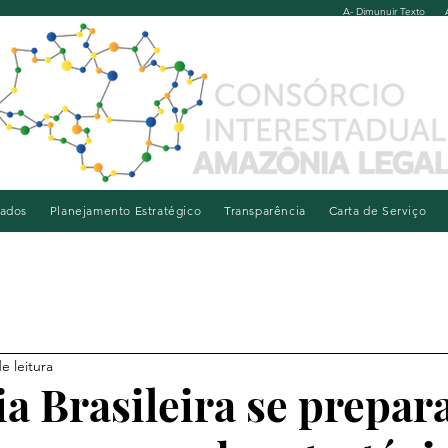
A- Dimunuir Texto
iados
Planejamento Estratégico
Transparência
Carta de Serviço
e leitura
 Brasileira se prepar