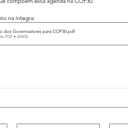
 que compõem essa agenda na COP30.
o na íntegra:
o dos Governadores para COP30
.pdf
de PDF • 205KB