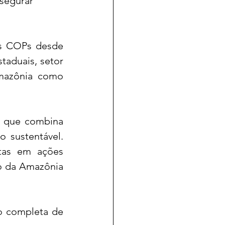
segurar 
s COPs desde 
taduais, setor 
mazônia como 
 que combina 
 sustentável. 
tas em ações 
o da Amazônia 
 completa de 