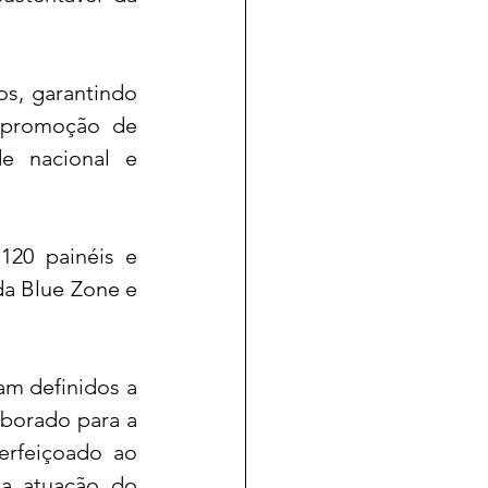
s, garantindo 
 promoção de 
e nacional e 
20 painéis e 
a Blue Zone e 
m definidos a 
aborado para a 
rfeiçoado ao 
a atuação do 