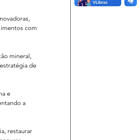
inovadoras, 
alimentos com 
ção mineral, 
estratégia de 
na e 
entando a 
a, restaurar 