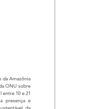
s da Amazônia 
da ONU sobre 
entre 10 e 21 
a presença e 
stentável da 