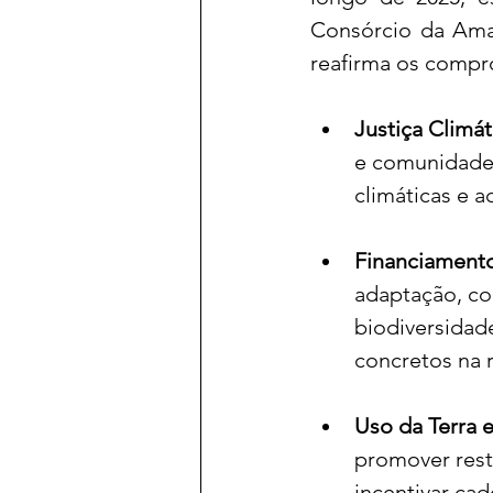
Consórcio da Ama
reafirma os compr
Justiça Climát
e comunidades 
climáticas e 
Financiamento
adaptação, c
biodiversidad
concretos na 
Uso da Terra 
promover resta
incentivar cad