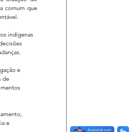
da comum que 
ntável.
vos indígenas 
decisões 
udanças.
igação e 
 de 
imentos 
amento, 
ia e 