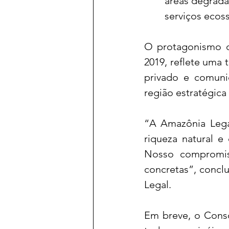
áreas degrada
serviços ecoss
O protagonismo 
2019, reflete uma t
privado e comuni
região estratégica
“A Amazônia Legal
riqueza natural e
Nosso compromis
concretas”, concl
Legal. 
Em breve, o Consó