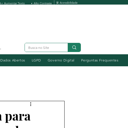
옷 Acessibilidade
A+ Aumentar Texto
◐ Alto Contraste
Dados Abertos
LGPD
Governo Digital
Perguntas Frequentes
a para