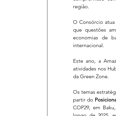
região.
O Consórcio atua 
que questões ama
economias de bai
internacional. 
Este ano, a Amaz
atividades nos Hub
da Green Zone. 
Os temas estratégi
partir do 
Posicion
COP29, em Baku, 
longo de 2025, e