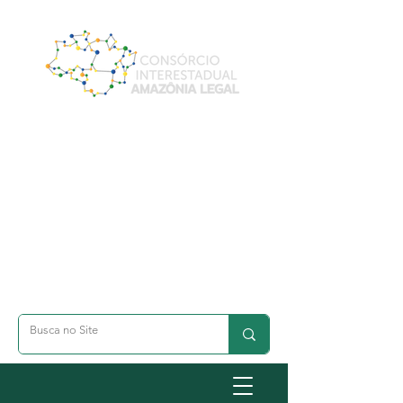
A- Dimunuir Texto
A+ Aumentar Texto
◐ Alto Contraste
옷 Acessibilidade