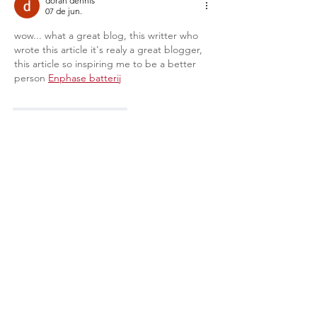
implantação da primeira
da UWC Costa R
doran dennis
07 de jun.
escola da rede na
América do Sul
wow... what a great blog, this writter who 
wrote this article it's realy a great blogger, 
this article so inspiring me to be a better 
person 
Enphase batterij
Curtir
Responder
doran dennis
07 de jun.
Its as if you had a great grasp on the 
subject matter, but you forgot to include 
your readers. Perhaps you should think 
about this from more than one angle. 
Sunpower Maxeon zonnepanelen
Curtir
Responder