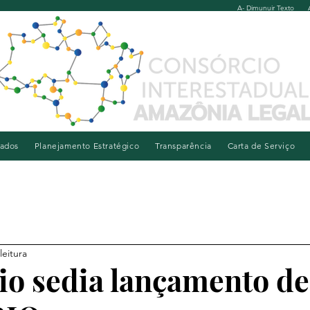
A- Dimunuir Texto
iados
Planejamento Estratégico
Transparência
Carta de Serviço
leitura
o sedia lançamento de 