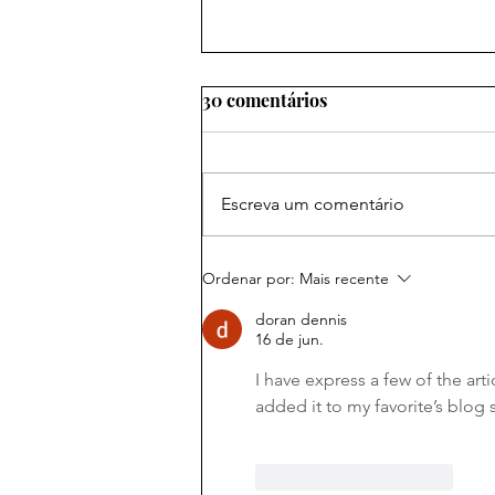
30 comentários
Escreva um comentário
Marca Amazônia conquista
Ordenar por:
Mais recente
três Leões em Cannes e leva
doran dennis
estados da floresta ao maior
16 de jun.
palco mundial da
criatividade
I have express a few of the arti
added it to my favorite’s blog 
Curtir
Responder