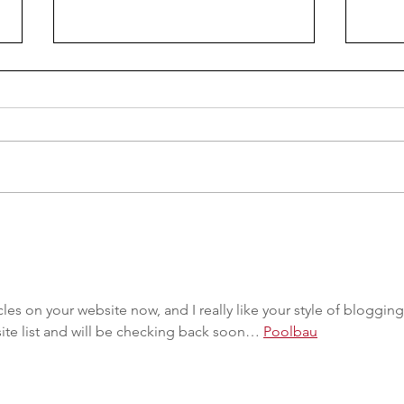
Missão internacional
Miss
fortalece parceria entre
Amaz
Consórcio Amazônia Legal e
coop
UWC para implantação da
acom
primeira escola da rede na
UWC 
cles on your website now, and I really like your style of blogging.
América do Sul
site list and will be checking back soon… 
Poolbau