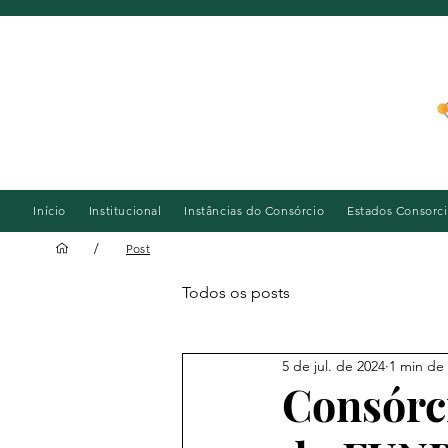
Início
Institucional
Instâncias do Consórcio
Estados Consorc
/
Post
Todos os posts
5 de jul. de 2024
1 min de 
Consórci