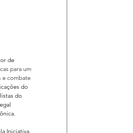
or de 
icas para um 
s e combate 
icações do 
istas do 
egal 
ônica.
 Iniciativa 