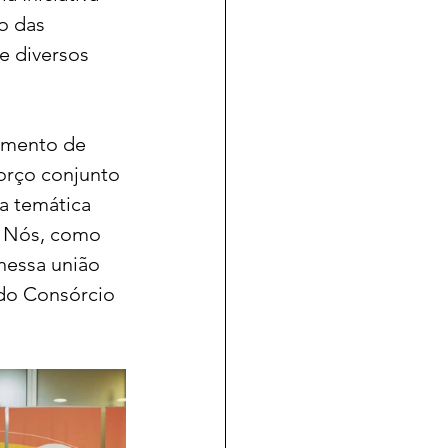
o das 
e diversos 
amento de 
orço conjunto 
a temática 
. Nós, como 
nessa união 
 do Consórcio 