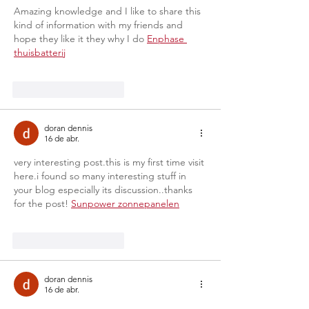
América do Sul
Amazing knowledge and I like to share this 
kind of information with my friends and 
hope they like it they why I do 
Enphase 
thuisbatterij
Curtir
Responder
doran dennis
16 de abr.
very interesting post.this is my first time visit 
here.i found so many interesting stuff in 
your blog especially its discussion..thanks 
for the post! 
Sunpower zonnepanelen
Curtir
Responder
doran dennis
16 de abr.