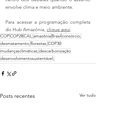
envolve clima e meio ambiente.
Para acessar a programação completa 
do Hub Amazônia, 
clique aqui
.
COP
COP28
CAL;
amazônia
Brasil
consórcio;
desmatamento;
florestas;
COP30
mudançasclimáticas;
descarbonização
desenvolvimentosustentável;
Ver tudo
Posts recentes