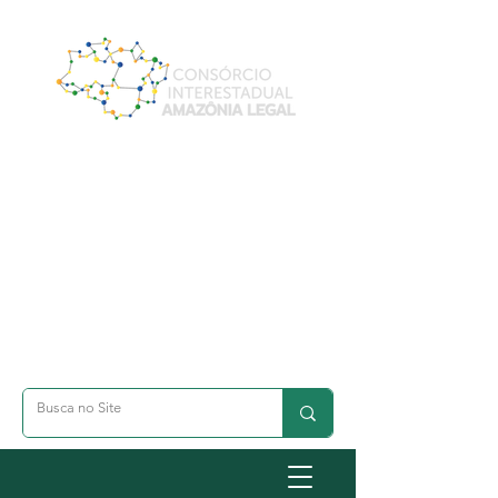
A- Dimunuir Texto
A+ Aumentar Texto
◐ Alto Contraste
옷 Acessibilidade