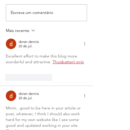
Escreva um comentário
Na COP28, Pará anuncia
Hub Amazônia 
que vai microchipar todo
inaugurado na
o rebanho bovino até
Mais recente
2026
doran dennis
25 de jul.
Excellent effort to make this blog more 
wonderful and attractive. 
Thuisbatterij prijs
Curtir
Responder
doran dennis
25 de jul.
Mmm.. good to be here in your article or 
post, whatever, I think I should also work 
hard for my own website like I see some 
good and updated working in your site. 