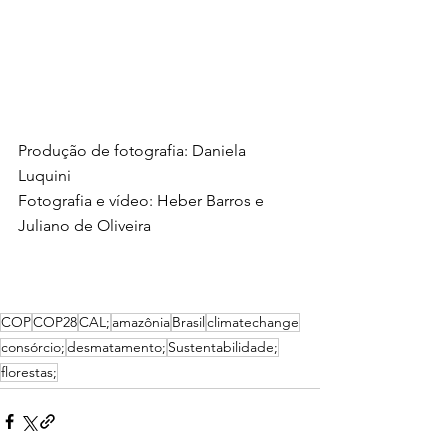
Produção de fotografia: Daniela 
Luquini
Fotografia e vídeo: Heber Barros e 
Juliano de Oliveira
COP
COP28
CAL;
amazônia
Brasil
climatechange
consórcio;
desmatamento;
Sustentabilidade;
florestas;