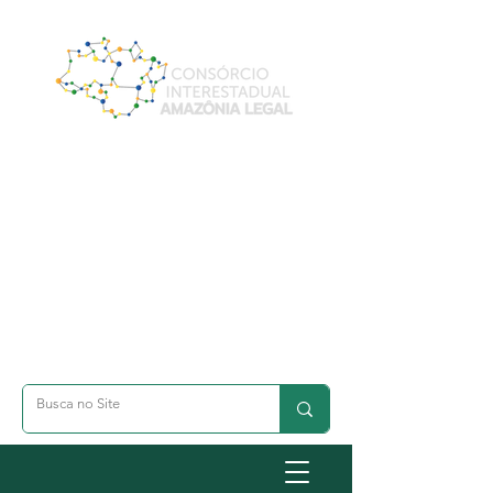
A- Dimunuir Texto
A+ Aumentar Texto
◐ Alto Contraste
옷 Acessibilidade