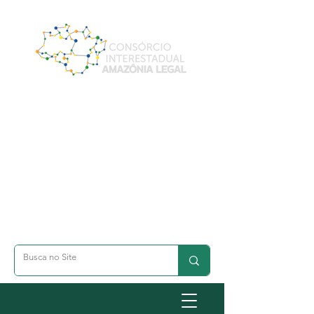
A- Dimunuir Texto
A+ Aumentar Texto
◐ Alto Contraste
옷 Acessibilidade