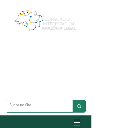
A- Dimunuir Texto
A+ Aumentar Texto
◐ Alto Contraste
옷 Acessibilidade