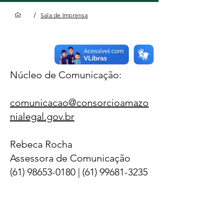
/
Sala de Imprensa
Sala de Imprensa
Núcleo de Comunicação:
comunicacao@consorcioamazo
nialegal.gov.br
Rebeca Rocha
Assessora de Comunicação
(61) 98653-0180
|
(61) 99681-3235