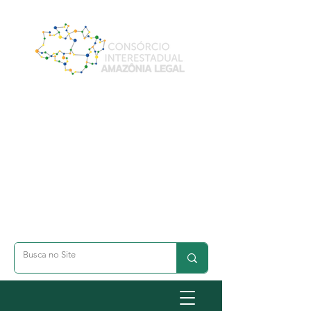
A- Dimunuir Texto
A+ Aumentar Texto
◐ Alto Contraste
옷 Acessibilidade