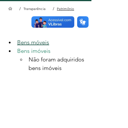
/
/
Transparência
Patrimônio
Patrimônio
Bens móveis
​Bens imóveis​
Não foram adquiridos 
bens imóveis
Endereço
Consórcio Amazônia Legal - Consórcio Interestadual de