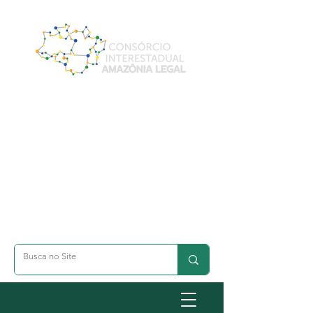
A- Dimunuir Texto
A+ Aumentar Texto
◐ Alto Contraste
옷 Acessibilidade