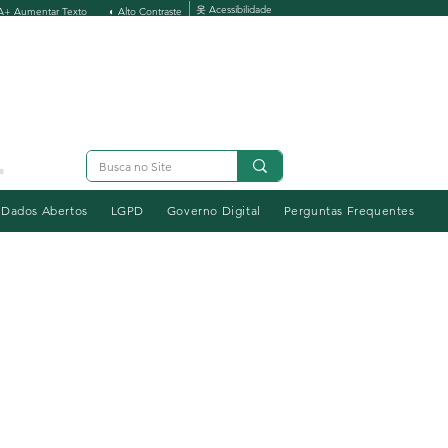
옷 Acessibilidade
A+ Aumentar Texto
◐ Alto Contraste
Dados Abertos
LGPD
Governo Digital
Perguntas Frequentes