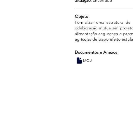
Situação:
Encerrado
Objeto
Formalizar uma estrutura de c
colaboração mútua em projeto
alimentação segurança e promo
agrícolas de baixo efeito estu
Documentos e Anexos
MOU
Endereço
Consórcio Amazônia Legal - Consórcio Interestadual de Desenvolvimento
Sustentável
CNPJ: 33.733.453/0001-86
Setor de Autarquias Sul – SAUS, Quadra 01, Lote 3 e 5, Bloco I, Sala 202, Sobr