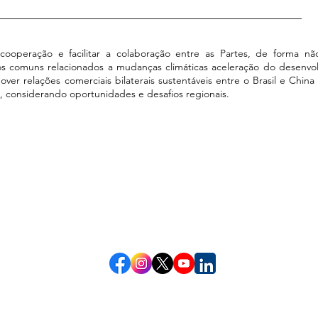
ooperação e facilitar a colaboração entre as Partes, de forma não e
s comuns relacionados a mudanças climáticas aceleração do desenvol
ver relações comerciais bilaterais sustentáveis entre o Brasil e Chi
fa, considerando oportunidades e desafios regionais.
Informações atualizadas pelo responsável da área na
03/08/26
e hora:
14:09
data:
Redes Socias
eloja,