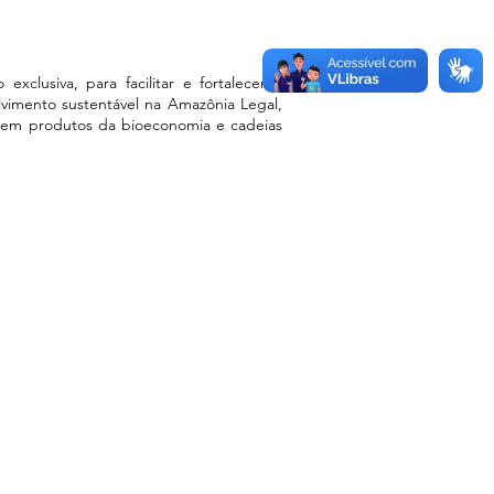
xclusiva, para facilitar e fortalecer a
vimento sustentável na Amazônia Legal,
na em produtos da bioeconomia e cadeias
Link Úteis
Comunicação
Mapa do site
Pesquisa de Satisfação