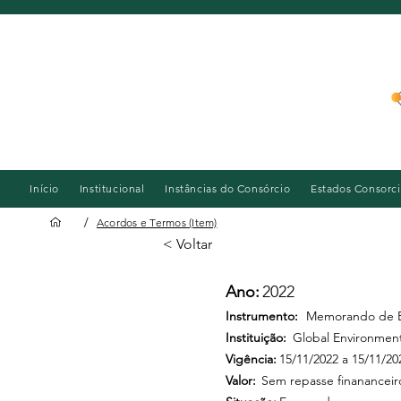
Início
Institucional
Instâncias do Consórcio
Estados Consorc
/
Acordos e Termos (Item)
< Voltar
Ano:
2022
Instrumento:
Memorando de 
Instituição:
Global Environmenta
Vigência:
15/11/2022 a 15/11/20
Valor:
Sem repasse finananceir