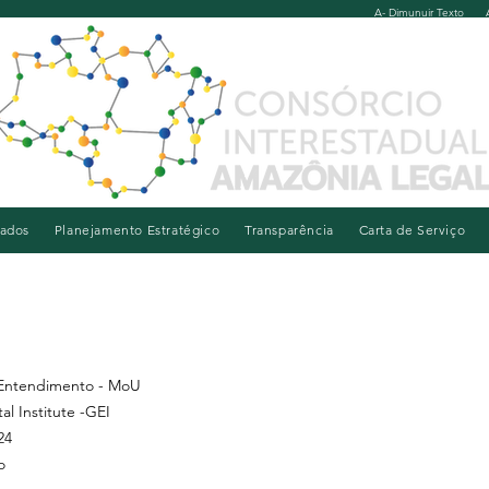
A- Dimunuir Texto
iados
Planejamento Estratégico
Transparência
Carta de Serviço
Entendimento - MoU
l Institute -GEI
24
o