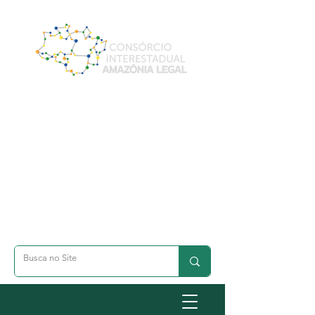
A- Dimunuir Texto
A+ Aumentar Texto
◐ Alto Contraste
옷 Acessibilidade