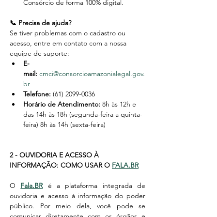
Consórcio de forma 100% digital.
📞 Precisa de ajuda?
Se tiver problemas com o cadastro ou 
acesso, entre em contato com a nossa 
equipe de suporte:
E-
mail:
cmci@consorcioamazonialegal.gov.
br
Telefone:
 (61) 2099-0036
Horário de Atendimento:
 8h às 12h e 
das 14h às 18h (segunda-feira a quinta-
feira) 8h às 14h (sexta-feira)
2 - OUVIDORIA E ACESSO À 
INFORMAÇÃO: COMO USAR O 
FALA.BR
O 
Fala.BR
 é a plataforma integrada de 
ouvidoria e acesso à informação do poder 
público. Por meio dela, você pode se 
comunicar diretamente com os órgãos e 