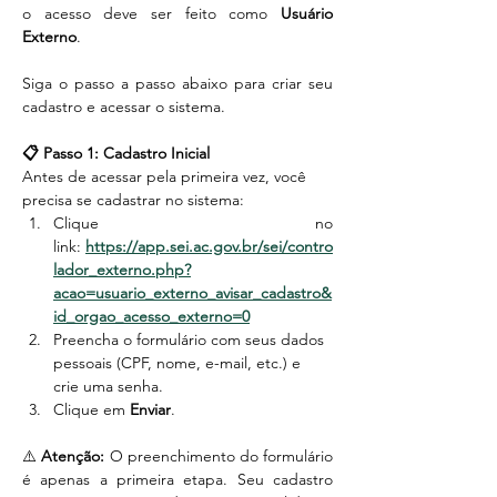
o acesso deve ser feito como 
Usuário 
Externo
.
Siga o passo a passo abaixo para criar seu 
cadastro e acessar o sistema.
📋 Passo 1: Cadastro Inicial
Antes de acessar pela primeira vez, você 
precisa se cadastrar no sistema:
Clique no 
link:
https://app.sei.ac.gov.br/sei/contro
lador_externo.php?
acao=usuario_externo_avisar_cadastro&
id_orgao_acesso_externo=0
Preencha o formulário com seus dados 
pessoais (CPF, nome, e-mail, etc.) e 
crie uma senha.
Clique em 
Enviar
.
⚠️ 
Atenção:
 O preenchimento do formulário 
é apenas a primeira etapa. Seu cadastro 