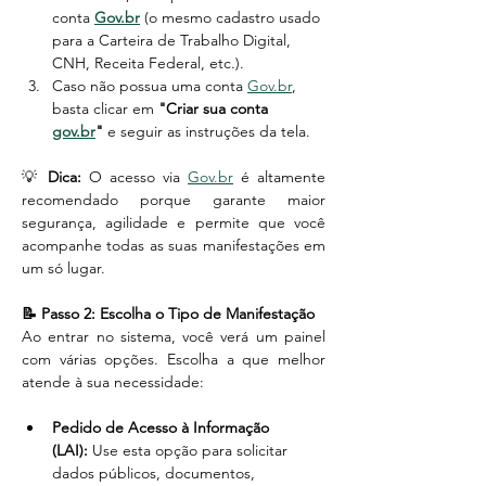
conta 
Gov.br
 (o mesmo cadastro usado 
para a Carteira de Trabalho Digital, 
CNH, Receita Federal, etc.).
Caso não possua uma conta 
Gov.br
, 
basta clicar em 
"Criar sua conta 
gov.br
"
 e seguir as instruções da tela.
💡 
Dica:
 O acesso via 
Gov.br
 é altamente 
recomendado porque garante maior 
segurança, agilidade e permite que você 
acompanhe todas as suas manifestações em 
um só lugar.
📝 Passo 2: Escolha o Tipo de Manifestação
Ao entrar no sistema, você verá um painel 
com várias opções. Escolha a que melhor 
atende à sua necessidade:
Pedido de Acesso à Informação 
(LAI):
 Use esta opção para solicitar 
dados públicos, documentos, 