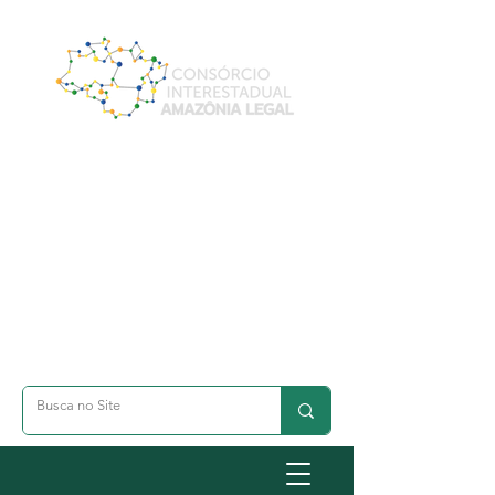
A- Dimunuir Texto
A+ Aumentar Texto
◐ Alto Contraste
옷 Acessibilidade