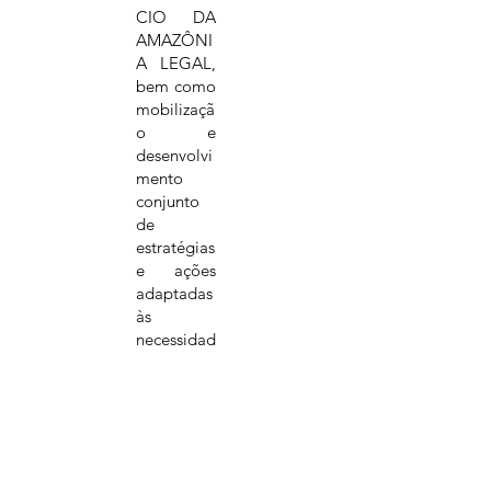
CIO DA
AMAZÔNI
A LEGAL,
bem como
mobilizaçã
o e
desenvolvi
mento
conjunto
de
estratégias
e ações
adaptadas
às
necessidad
es ora
abrangida
s pelo
CONSÓR
CIO DA
AMAZÔNI