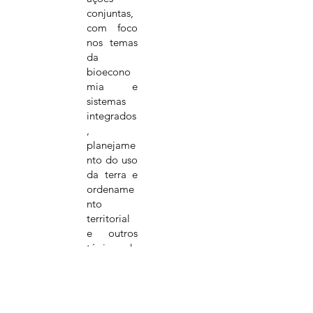
conjuntas,
com foco
nos temas
da
bioecono
mia e
sistemas
integrados
,
planejame
nto do uso
da terra e
ordename
nto
territorial
e outros
tópicos de
mútuo
Documentos e Anexos
interesse.
Protocolo de Intenções