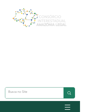
A- Dimunuir Texto
A+ Aumentar Texto
◐ Alto Contraste
옷 Acessibilidade