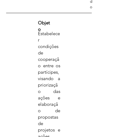
d
o
Objet
o
Estabelece
r
condições
de
cooperaçã
o entre os
partícipes,
visando a
priorizaçã
o das
ações e
elaboraçã
o de
propostas
de
projetos e
ações