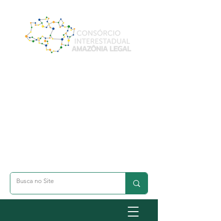
A- Dimunuir Texto
A+ Aumentar Texto
◐ Alto Contraste
옷 Acessibilidade