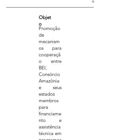
o
Objet
o
Promoção
de
mecanism
os para
cooperaçã
o entre
BEI,
Consórcio
Amazônia
e seus
estados
membros
para
financiame
nto e
assistência
técnica em
programas