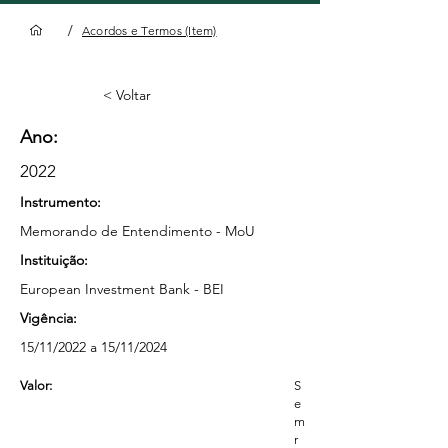
/
Acordos e Termos (Item)
< Voltar
Ano:
2022
Instrumento:
Memorando de Entendimento - MoU
Instituição:
European Investment Bank - BEI
Vigência:
15/11/2022 a 15/11/2024
Valor:
S
e
m
r