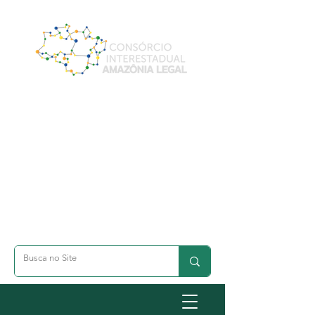
A- Dimunuir Texto
A+ Aumentar Texto
◐ Alto Contraste
옷 Acessibilidade