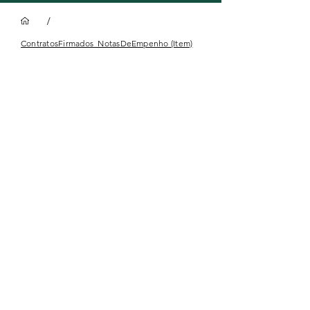
/
ContratosFirmados_NotasDeEmpenho (Item)