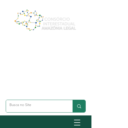
A- Dimunuir Texto
A+ Aumentar Texto
◐ Alto Contraste
옷 Acessibilidade