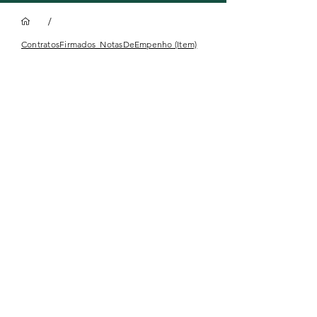
/
ContratosFirmados_NotasDeEmpenho (Item)