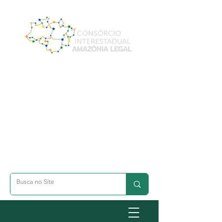
A- Dimunuir Texto
A+ Aumentar Texto
◐ Alto Contraste
옷 Acessibilidade