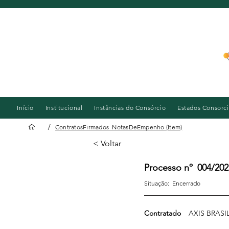
Início
Institucional
Instâncias do Consórcio
Estados Consorc
/
ContratosFirmados_NotasDeEmpenho (Item)
< Voltar
Processo nº
004/202
Situação:
Encerrado
Contratado
AXIS BRAS