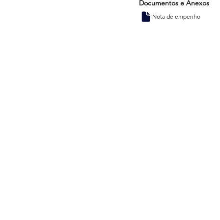
Documentos e Anexos
Nota de empenho
Endereço
Consórcio Amazônia Legal - Consórcio Interestadual de Desenvolvimento
Sustentável
CNPJ: 33.733.453/0001-86
Setor de Autarquias Sul – SAUS, Quadra 01, Lote 3 e 5, Bloco I, Sala 202, Sobr
CEP: 70.070-010, Asa Sul, Brasília-DF