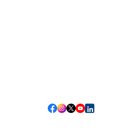
Informações atualizadas pelo responsável da área na
03/08/26
e hora:
14:09
data:
Redes Socias
eloja,