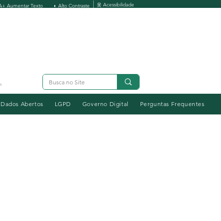
옷 Acessibilidade
A+ Aumentar Texto
◐ Alto Contraste
Dados Abertos
LGPD
Governo Digital
Perguntas Frequentes