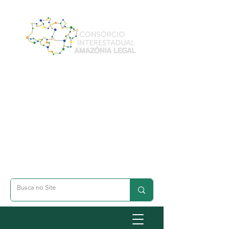
A- Dimunuir Texto
A+ Aumentar Texto
◐ Alto Contraste
옷 Acessibilidade