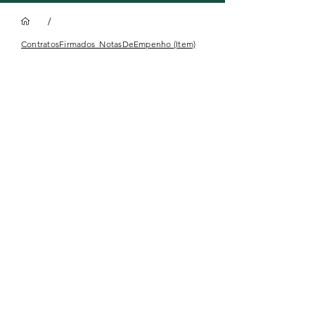
/
ContratosFirmados_NotasDeEmpenho (Item)