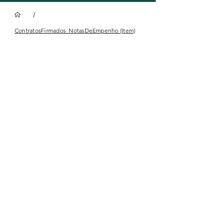
/
ContratosFirmados_NotasDeEmpenho (Item)