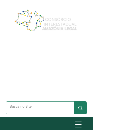
A- Dimunuir Texto
A+ Aumentar Texto
◐ Alto Contraste
옷 Acessibilidade