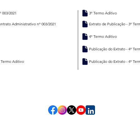
º 003/2021
3º Termo Aditivo
ontrato Administrativo nº 003/2021
Extrato de Publicação - 3º Ter
4º Termo Aditivo
Publicação do Extrato - 4º Ter
º Termo Aditivo
Publicação do Extrato - 4º Ter
Informações atualizadas pelo responsável da área na
03/08/26
e hora:
14:09
data:
Redes Socias
eloja,