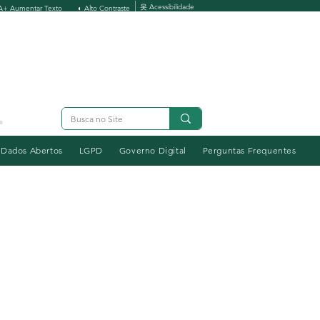
옷 Acessibilidade
A+ Aumentar Texto
◐ Alto Contraste
Dados Abertos
LGPD
Governo Digital
Perguntas Frequentes