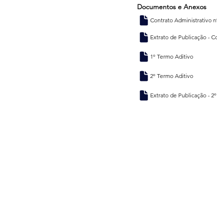
Documentos e Anexos
Contrato Administrativo n
Extrato de Publicação - C
1º Termo Aditivo
2º Termo Aditivo
Extrato de Publicação - 2
Endereço
Consórcio Amazônia Legal - Consórcio Interestadual de Desenvolvimento
Sustentável
CNPJ: 33.733.453/0001-86
Setor de Autarquias Sul – SAUS, Quadra 01, Lote 3 e 5, Bloco I, Sala 202, Sobr
CEP: 70.070-010, Asa Sul, Brasília-DF