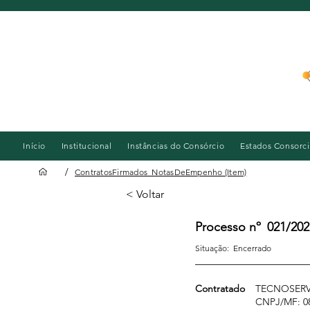
Início
Institucional
Instâncias do Consórcio
Estados Consorc
/
ContratosFirmados_NotasDeEmpenho (Item)
< Voltar
Processo nº
021/202
Situação:
Encerrado
Contratado
TECNOSERV
CNPJ/MF: 08