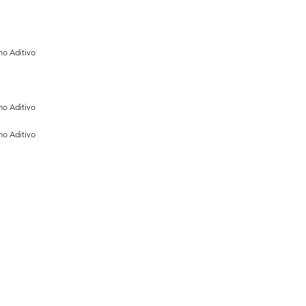
mo Aditivo
mo Aditivo
mo Aditivo
Link Úteis
Comunicação
Mapa do site
Pesquisa de Satisfação