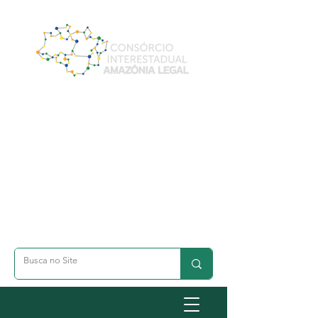
A- Dimunuir Texto
A+ Aumentar Texto
◐ Alto Contraste
옷 Acessibilidade