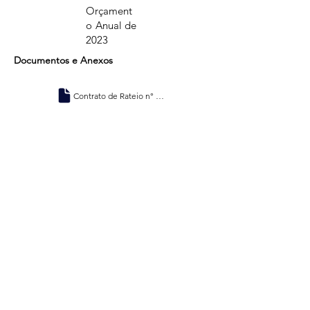
Orçament
o Anual de
2023
Documentos e Anexos
Contrato de Rateio n° 01.2022 - Exercício de 2023.pdf
Endereço
Consórcio Amazônia Legal - Consórcio Interestadual de
Desenvolvimento Sustentável
CNPJ: 33.733.453/0001-86
Setor de Autarquias Sul – SAUS, Quadra 01, Lote 3 e 5,
Bloco I, Sala 202, Sobreloja, CEP: 70.070-010, Asa Sul,