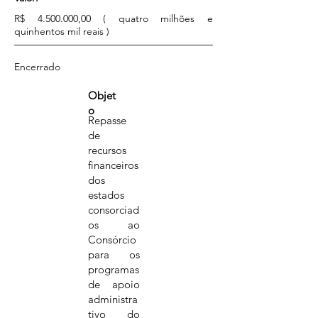
R$
4.500.000
,00 ( quatro milhões e
quinhentos mil reais )
Encerrado
Objet
o
Repasse
de
recursos
financeiros
dos
estados
consorciad
os ao
Consórcio
para os
programas
de apoio
administra
tivo do