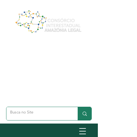
A- Dimunuir Texto
A+ Aumentar Texto
◐ Alto Contraste
옷 Acessibilidade