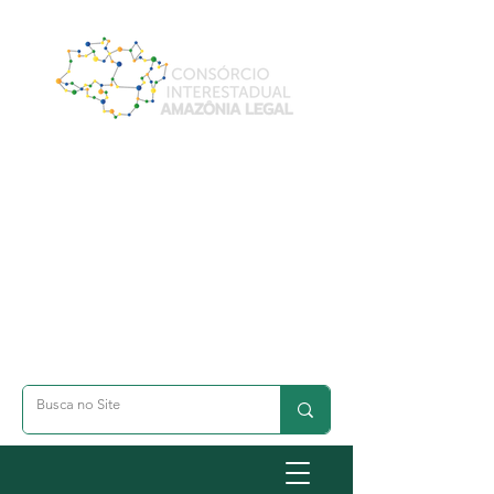
A- Dimunuir Texto
A+ Aumentar Texto
◐ Alto Contraste
옷 Acessibilidade