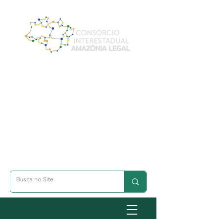
A- Dimunuir Texto
A+ Aumentar Texto
◐ Alto Contraste
옷 Acessibilidade