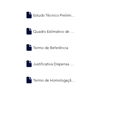
Estudo Técnico Preliminar
Quadro Estimativo de Preços
Termo de Referência
Justificativa Dispensa de Licitação
Termo de Homologação e Adjudicação