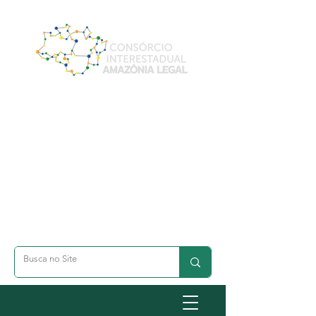
A- Dimunuir Texto
A+ Aumentar Texto
◐ Alto Contraste
옷 Acessibilidade