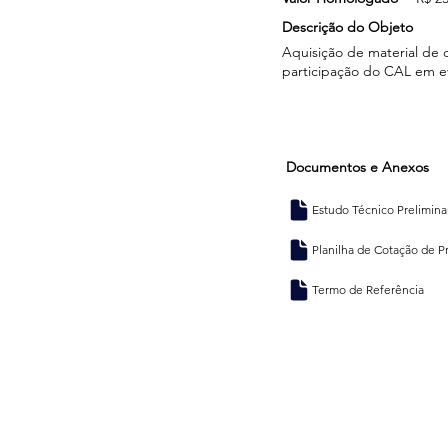
Descrição do Objeto
Aquisição de material de
participação do CAL em ev
Documentos e Anexos
Estudo Técnico Prelimina
Planilha de Cotação de P
Termo de Referência
Endereço
Consórcio Amazônia Legal - Consórcio Interestadual de Desenvolvimento