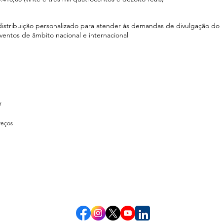
 distribuição personalizado para atender às demandas de divulgação 
entos de âmbito nacional e internacional
r
reços
Informações atualizadas pelo responsável da área na
03/08/26
e hora:
14:09
data:
Redes Socias