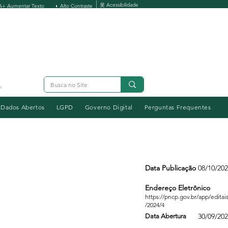
옷 Acessibilidade
A+ Aumentar Texto
◐ Alto Contraste
Dados Abertos
LGPD
Governo Digital
Perguntas Frequentes
Data Publicação
08/10/20
Endereço Eletrônico
https://pncp.gov.br/app/edita
/2024/4
30/09/20
Data Abertura