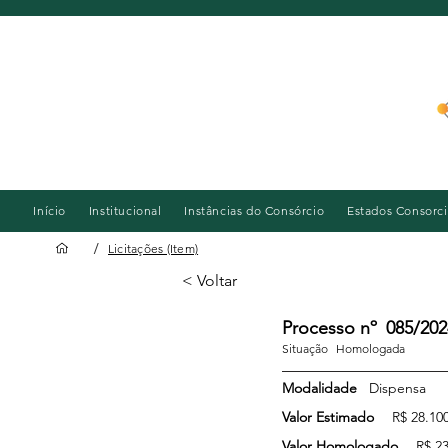
Início
Institucional
Instâncias do Consórcio
Estados Consorc
/
Licitações (Item)
< Voltar
Processo nº
085/202
Situação
Homologada
Modalidade
Dispensa
Valor Estimado
R$ 28.100
Valor Homologado
R$ 23