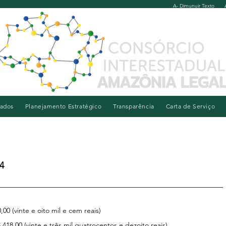
A- Dimunuir Texto
iados
Planejamento Estratégico
Transparência
Carta de Serviço
4
,00 (vinte e oito mil e cem reais)
.418,00 (vinte e três mil quatrocentos e dezoito reais)