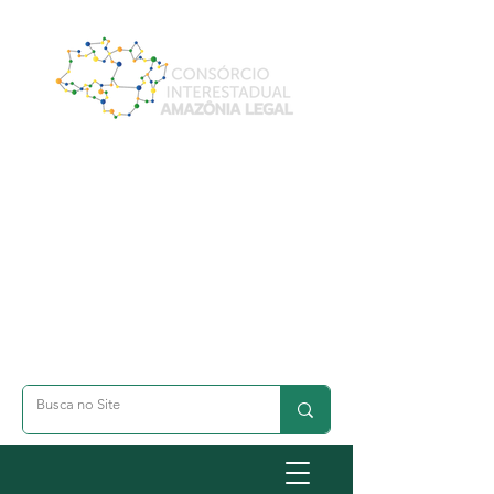
A- Dimunuir Texto
A+ Aumentar Texto
◐ Alto Contraste
옷 Acessibilidade