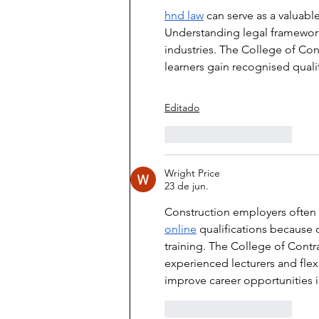
criatividade
hnd law
 can serve as a valuab
Understanding legal frameworks
industries. The College of Con
learners gain recognised qual
Editado
Curtir
Responder
Wright Price
23 de jun.
Construction employers often 
online
 qualifications because
training. The College of Cont
experienced lecturers and flex
improve career opportunities 
Curtir
Responder