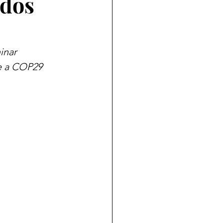
ados
inar 
e a COP29