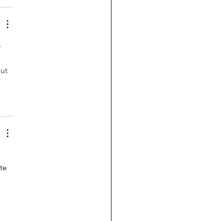
 
ut 
te 