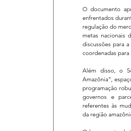
O documento apre
enfrentados durant
regulação do merca
metas nacionais 
discussões para a
coordenadas para o
Além disso, o Su
Amazônia”, espaço
programação robus
governos e parce
referentes às mud
da região amazôni