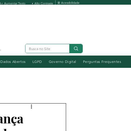
옷 Acessibilidade
A+ Aumentar Texto
◐ Alto Contraste
Dados Abertos
LGPD
Governo Digital
Perguntas Frequentes
ança