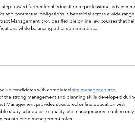
primeira escola da rede na
UWC 
le step toward further legal education or professional advanceme
América do Sul
 and contractual obligations is beneficial across a wide range 
tract Management provides flexible online law courses that hel
ifications while balancing other commitments.
value candidates with completed 
site manager course 
 of the strong management and planning skills developed durin
ract Management provides structured online education with 
ible study schedules. A quality site manager course online may 
in construction management roles.