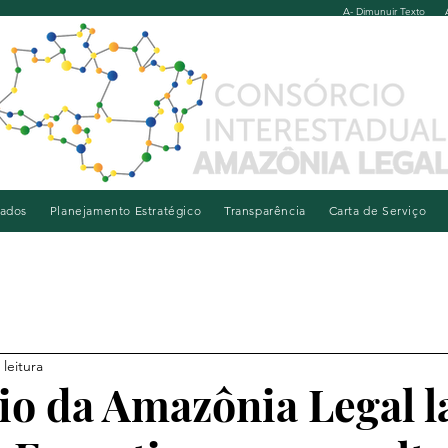
A- Dimunuir Texto
iados
Planejamento Estratégico
Transparência
Carta de Serviço
 leitura
io da Amazônia Legal l