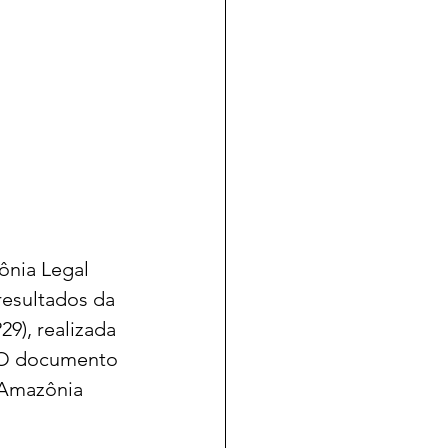
nia Legal 
resultados da 
9), realizada 
. O documento 
 Amazônia 