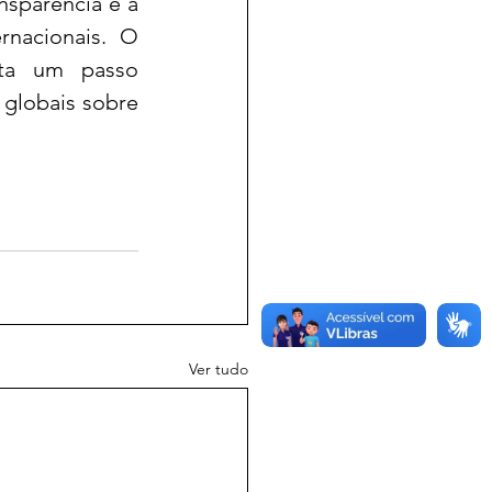
sparência e a 
nacionais. O 
ta um passo 
globais sobre 
Ver tudo