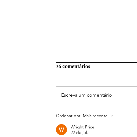
26 comentários
Escreva um comentário
Marca Amazônia conquista
Ordenar por:
Mais recente
três Leões em Cannes e leva
Wright Price
estados da floresta ao maior
22 de jul.
palco mundial da