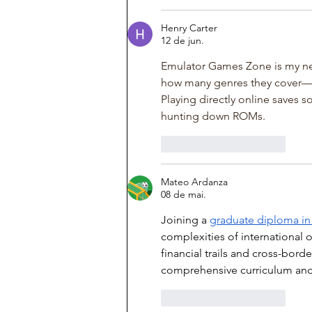
Henry Carter
12 de jun.
Emulator Games Zone is my ne
how many genres they cover—f
Playing directly online saves s
hunting down ROMs.
Curtir
Responder
Mateo Ardanza
08 de mai.
Joining a 
graduate diploma in 
complexities of international 
financial trails and cross-bord
comprehensive curriculum and 
Curtir
Responder