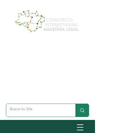
A- Dimunuir Texto
A+ Aumentar Texto
◐ Alto Contraste
옷 Acessibilidade