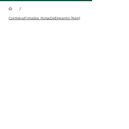
/
ContratosFirmados_NotasDeEmpenho (Item)