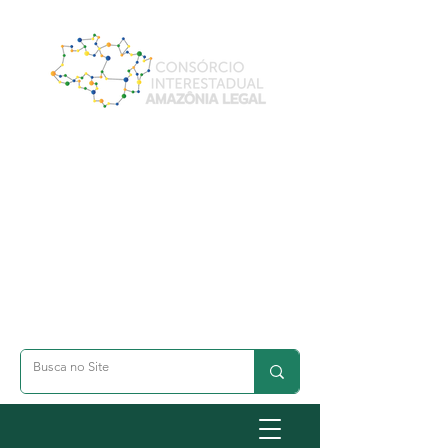
A- Dimunuir Texto
A+ Aumentar Texto
◐ Alto Contraste
옷 Acessibilidade