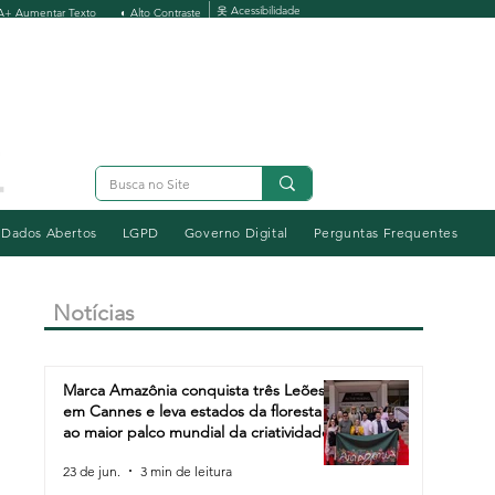
옷 Acessibilidade
A+ Aumentar Texto
◐ Alto Contraste
Dados Abertos
LGPD
Governo Digital
Perguntas Frequentes
Notícias
Marca Amazônia conquista três Leões
em Cannes e leva estados da floresta
ao maior palco mundial da criatividade
23 de jun.
3 min de leitura