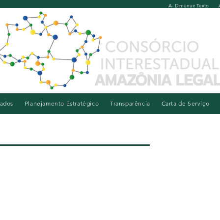
A- Dimunuir Texto
iados
Planejamento Estratégico
Transparência
Carta de Serviço