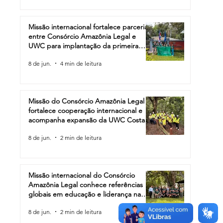
Missão internacional fortalece parceria
entre Consórcio Amazônia Legal e
UWC para implantação da primeira
escola da rede na América do Sul
8 de jun.
4 min de leitura
Missão do Consórcio Amazônia Legal
fortalece cooperação internacional e
acompanha expansão da UWC Costa
Rica
8 de jun.
2 min de leitura
Missão internacional do Consórcio
Amazônia Legal conhece referências
globais em educação e liderança na
Costa Rica
8 de jun.
2 min de leitura