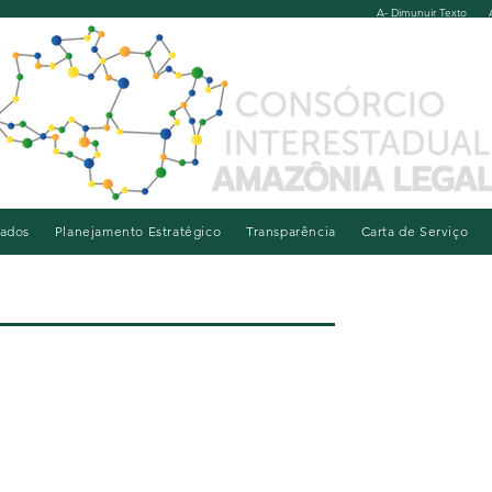
A- Dimunuir Texto
iados
Planejamento Estratégico
Transparência
Carta de Serviço