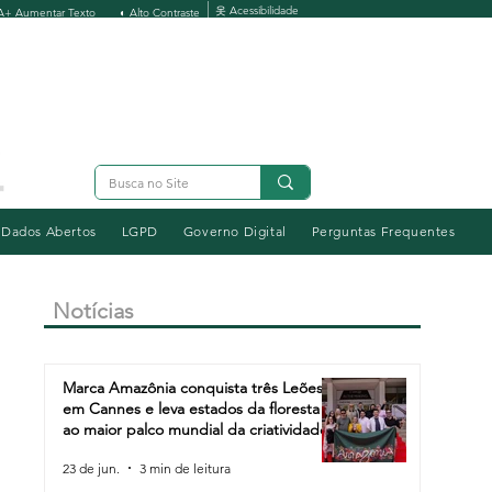
옷 Acessibilidade
A+ Aumentar Texto
◐ Alto Contraste
Dados Abertos
LGPD
Governo Digital
Perguntas Frequentes
Notícias
Marca Amazônia conquista três Leões
em Cannes e leva estados da floresta
ao maior palco mundial da criatividade
23 de jun.
3 min de leitura