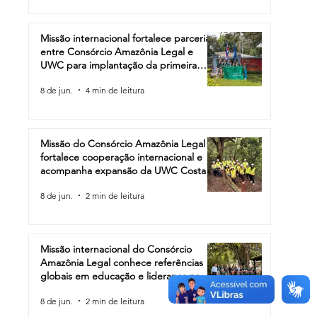
Missão internacional fortalece parceria
entre Consórcio Amazônia Legal e
UWC para implantação da primeira
escola da rede na América do Sul
8 de jun.
4 min de leitura
Missão do Consórcio Amazônia Legal
fortalece cooperação internacional e
acompanha expansão da UWC Costa
Rica
8 de jun.
2 min de leitura
Missão internacional do Consórcio
Amazônia Legal conhece referências
globais em educação e liderança na
Costa Rica
8 de jun.
2 min de leitura